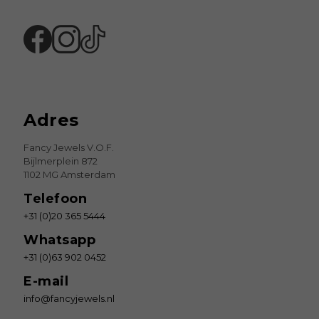
Adres
Fancy Jewels V.O.F.
Bijlmerplein 872
1102 MG Amsterdam
Telefoon
+31 (0)20 365 5444
Whatsapp
+31 (0)63 902 0452
E-mail
info@fancyjewels.nl