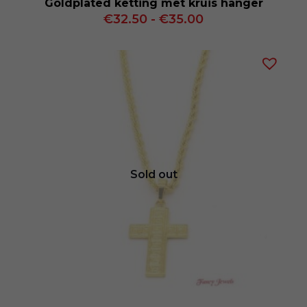
Goldplated ketting met kruis hanger
Prijsklasse:
€
32.50
-
€
35.00
€32.50
tot
€35.00
Sold out