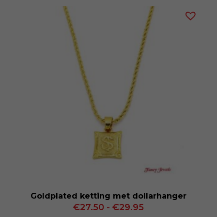
tot
€29.50
Goldplated ketting met dollarhanger
Prijsklasse:
€
27.50
-
€
29.95
€27.50