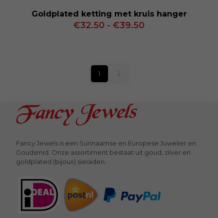
Goldplated ketting met kruis hanger
Prijsklasse:
€
32.50
-
€
39.50
€32.50
tot
€39.50
1
2
Fancy Jewels is een Surinaamse en Europese Juwelier en
Goudsmid. Onze assortiment bestaat uit goud, zilver en
goldplated (bijoux) sieraden.