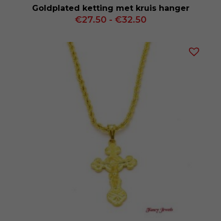
Goldplated ketting met kruis hanger
Prijsklasse:
€
27.50
-
€
32.50
€27.50
tot
€32.50