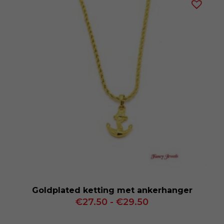
€29.50
Goldplated ketting met ankerhanger
Prijsklasse:
€
27.50
-
€
29.50
€27.50
tot