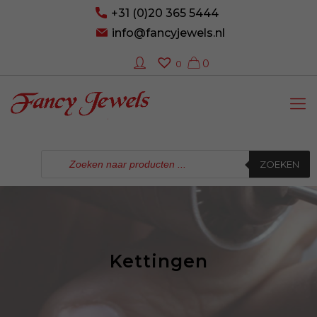
+31 (0)20 365 5444
info@fancyjewels.nl
0
0
Producten
zoeken
ZOEKEN
Kettingen