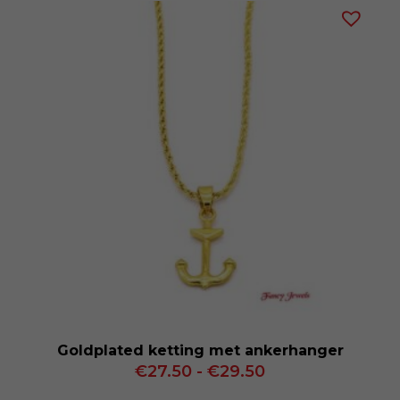
€29.50
Goldplated ketting met ankerhanger
Prijsklasse:
€
27.50
-
€
29.50
€27.50