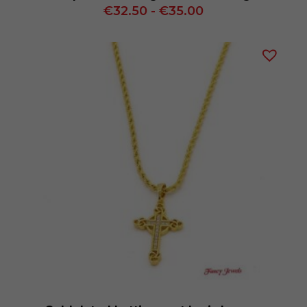
Prijsklasse:
€
32.50
-
€
35.00
€32.50
tot
€35.00