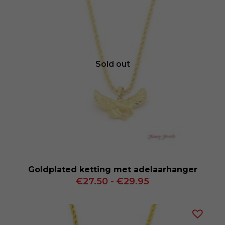
Sold out
Goldplated ketting met adelaarhanger
Prijsklasse:
€
27.50
-
€
29.95
€27.50
tot
€29.95