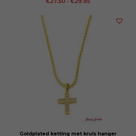
Prijsklasse:
€
27.50
-
€
29.95
€27.50
tot
€29.95
Goldplated ketting met kruis hanger