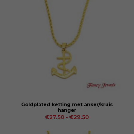
Goldplated ketting met anker/kruis
hanger
Prijsklasse:
€
27.50
-
€
29.50
€27.50
tot