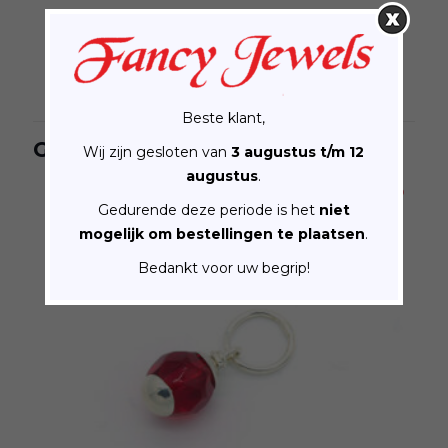
Zilveren Collier V 1,2 mm 40 + 4 cm
€
24.95
Beste klant,
Gerelateerde producten
Wij zijn gesloten van
3 augustus t/m 12
augustus
.
Gedurende deze periode is het
niet
mogelijk om bestellingen te plaatsen
.
Bedankt voor uw begrip!