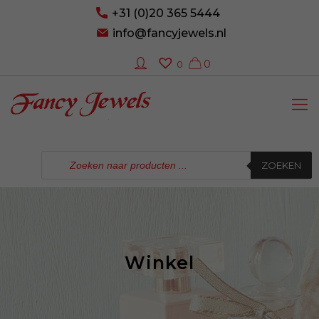
+31 (0)20 365 5444
info@fancyjewels.nl
0
0
Producten
zoeken
ZOEKEN
Winkel