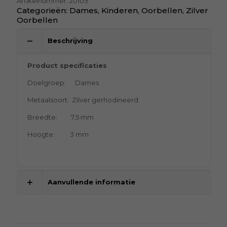
Artikelnummer:
20105
Categorieën:
Dames
,
Kinderen
,
Oorbellen
,
Zilver
Oorbellen
Beschrijving
Product specificaties
Doelgroep: Dames
Metaalsoort: Zilver gerhodineerd
Breedte: 7,5 mm
Hoogte: 3 mm
Aanvullende informatie