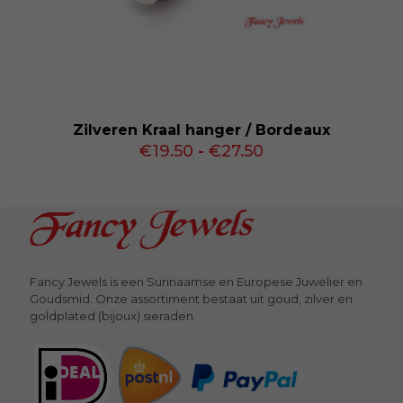
Zilveren Kraal hanger / Bordeaux
Prijsklasse:
€
19.50
-
€
27.50
€19.50
tot
€27.50
Fancy Jewels is een Surinaamse en Europese Juwelier en
Goudsmid. Onze assortiment bestaat uit goud, zilver en
goldplated (bijoux) sieraden.