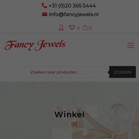
+31 (0)20 365 5444
info@fancyjewels.nl
0
0
Producten
zoeken
ZOEKEN
Winkel