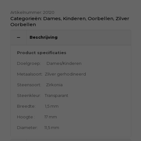
Artikelnummer:
20120
Categorieën:
Dames
,
Kinderen
,
Oorbellen
,
Zilver
Oorbellen
Beschrijving
Product specificaties
Doelgroep: Dames/Kinderen
Metaalsoort: Zilver gerhodineerd
Steensoort: Zirkonia
Steenkleur: Transparant
Breedte: 1,5 mm
Hoogte : 17 mm
Diameter: 11,5 mm