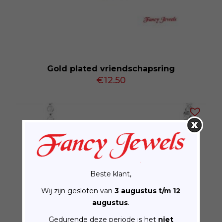
Gold plated vriendschapsring
€
12.50
Beste klant,
Wij zijn gesloten van
3 augustus t/m 12
augustus
.
Gedurende deze periode is het
niet