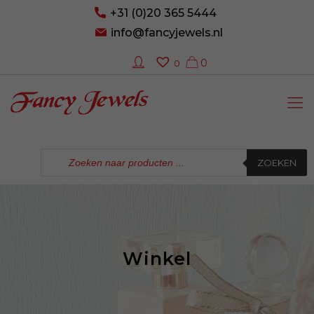
+31 (0)20 365 5444
info@fancyjewels.nl
0
0
Producten
zoeken
ZOEKEN
Winkel