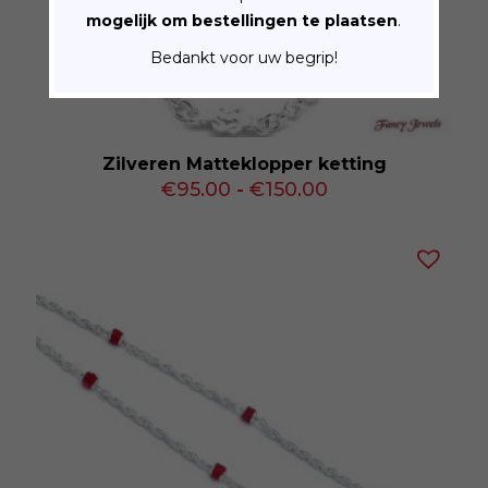
mogelijk om bestellingen te plaatsen
.
Bedankt voor uw begrip!
Zilveren Matteklopper ketting
Prijsklasse:
€
95.00
-
€
150.00
€95.00
tot
€150.00