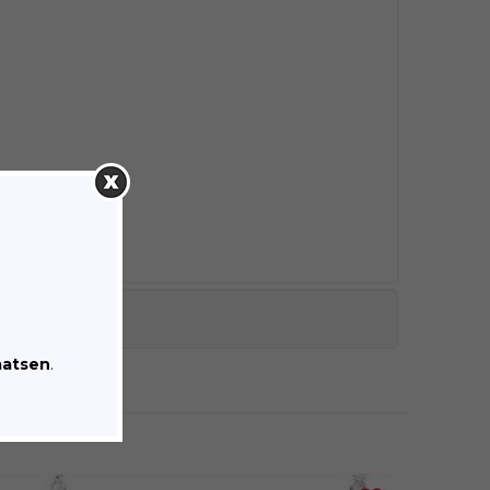
am
tie
aatsen
.