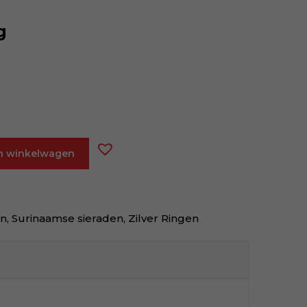
g
n winkelwagen
en
,
Surinaamse sieraden
,
Zilver Ringen