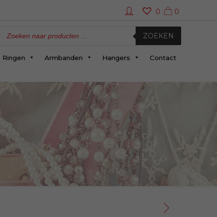
0
0
oducten
eken
ZOEKEN
Ringen
Armbanden
Hangers
Contact