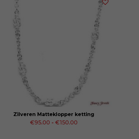
Zilveren Matteklopper ketting
Prijsklasse:
€
95.00
-
€
150.00
€95.00
tot