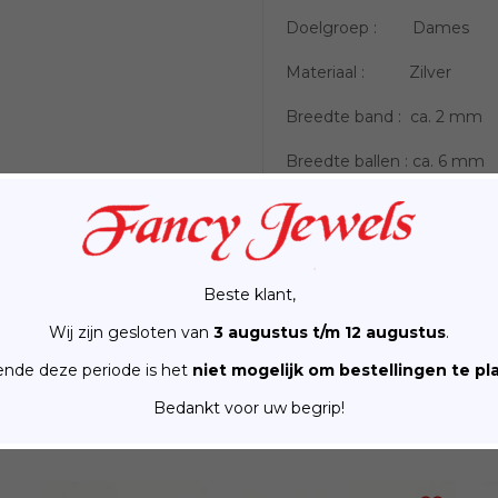
Doelgroep : Dames
Materiaal : Zilver
Breedte band : ca. 2 mm
Breedte ballen : ca. 6 mm
Gewicht : ca. 2,8 gr
Maat : Schuifbaar
Beste klant,
Aanvullende informa
Wij zijn gesloten van
3 augustus t/m 12 augustus
.
nde deze periode is het
niet mogelijk om bestellingen te pl
Bedankt voor uw begrip!