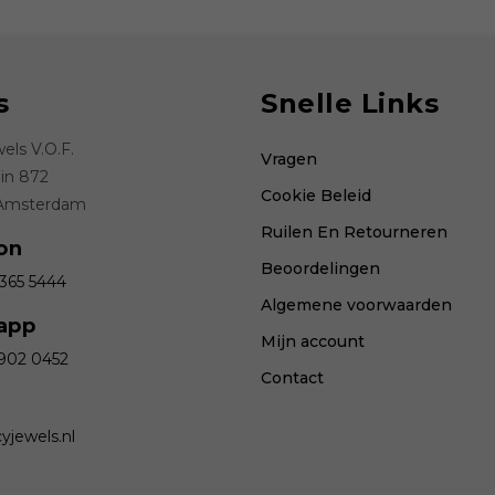
s
Snelle Links
els V.O.F.
Vragen
ein 872
Cookie Beleid
 Amsterdam
Ruilen En Retourneren
on
Beoordelingen
 365 5444
Algemene voorwaarden
app
Mijn account
 902 0452
Contact
yjewels.nl