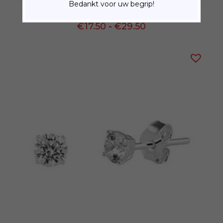
Bedankt voor uw begrip!
Goldplated Koordketting
Prijsklasse:
€
17.50
-
€
29.50
€17.50
tot
€29.50