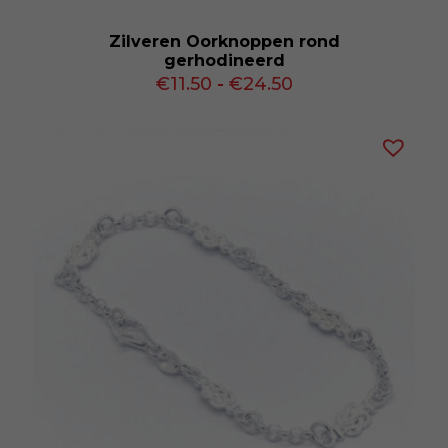
Zilveren Oorknoppen rond
gerhodineerd
Prijsklasse:
€
11.50
-
€
24.50
€11.50
tot
€24.50