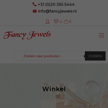
+31 (0)20 365 5444
info@fancyjewels.nl
0
0
Producten
zoeken
ZOEKEN
Winkel