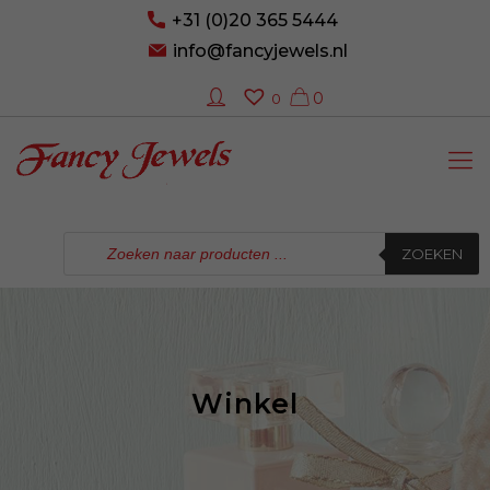
+31 (0)20 365 5444
info@fancyjewels.nl
0
0
Producten
zoeken
ZOEKEN
Winkel