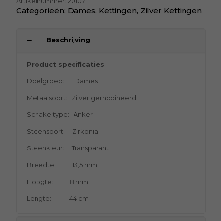
Artikelnummer:
20107
Categorieën:
Dames
,
Kettingen
,
Zilver Kettingen
Beschrijving
Product specificaties
Doelgroep: Dames
Metaalsoort: Zilver gerhodineerd
Schakeltype: Anker
Steensoort: Zirkonia
Steenkleur: Transparant
Breedte: 13,5 mm
Hoogte: 8 mm
Lengte: 44 cm