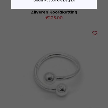
Bedankt voor uw begrip!
Zilveren Koordketting
€
125.00