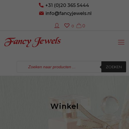
+31 (0)20 365 5444
info@fancyjewels.nl
0
0
Producten
zoeken
ZOEKEN
Winkel