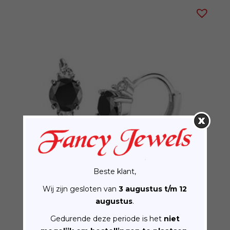
Beste klant,
Wij zijn gesloten van
3 augustus t/m 12
augustus
.
Zilveren klapoorringen zirkonia
€
35.00
Gedurende deze periode is het
niet