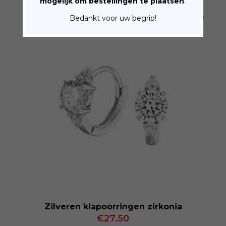
mogelijk om bestellingen te plaatsen
.
Bedankt voor uw begrip!
Zilveren klapoorringen zirkonia
€
27.50