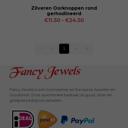
Zilveren Oorknoppen rond
gerhodineerd
Prijsklasse:
€
11.50
-
€
24.50
€11.50
tot
€24.50
1
2
3
4
5
Fancy Jewels is een Surinaamse en Europese Juwelier en
Goudsmid. Onze assortiment bestaat uit goud, zilver en
goldplated (bijoux) sieraden.